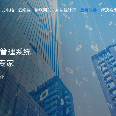
入式电脑
云终端
物联网关
AI边缘计算
应用软件
解决方
息管理系统
专家
化