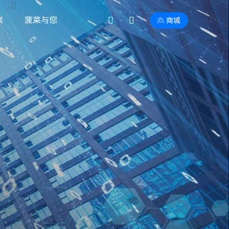
案
菠菜与您
商城