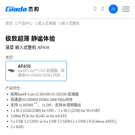
首页
产品中心
嵌入式电脑
嵌入式整机
极致超薄 静谧体验
菠菜 嵌入式整机 AF610
类型：
AF610
Intel® Core™ i3/i5 处理器，双
通道SO-DIMM DDR4 内存，
4K视频输出
产品特性：
采用Intel® Core i3-10110U/i5-10210U处理器
双通道SO-DIMM DDR4-2666
MHz内存
™
支持 1x
HDMI
， 1x DP，支持4K视频输出
1 x M.2 (2242/2280) for SSD ，1 x M.2 (2230) for Wi-Fi/BT
1xMini PCIe for 3G/4G or for mSATA
5 x USB 3.2 GEN1 or 4 x USB 3.2 GEN1,1 x USB 2.0 (Celeron 4205U)
2 x RJ45