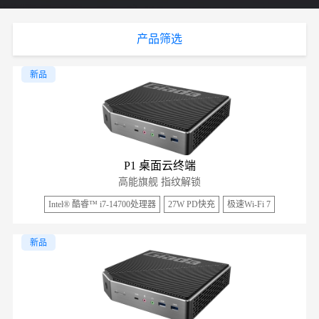
产品筛选
新品
P1 桌面云终端
高能旗舰 指纹解锁
Intel® 酷睿™ i7-14700处理器
27W PD快充
极速Wi-Fi 7
新品