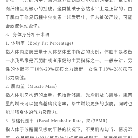
是指于气力练习中，因为过分使劲或者不准确的姿式，致使肌
肉纤维呈现微小的扯破。这类扯破于必然水平上是正常的，由
于肌肉于修复历程中会变患上越发强壮，但若扯破严峻，可能
会致使运动毁伤。
3、身体身分相干术语
1. 体脂率（Body Fat Percentage）
指人体内脂肪重量于人体整体重中所占的比例。体脂率是权衡
一小我私家是否肥胖或者康健的主要指标之一。一般来讲，男
性的体脂率于10%-20%摆布比力康健，女性于18%-28%摆布
比力康健。
2. 肌肉量（Muscle Mass）
指人体肌肉构造的重量，包括骨骼肌、光滑肌及心肌等。肌肉
量的增长可以提高基础代谢率，帮忙燃烧更多的脂肪，同时也
能加强身体的气力及耐力。
3. 基础代谢率（Basal Metabolic Rate，简称BMR）
指人体于苏醒而又极度平静的状况下，不受肌肉勾当、情况温