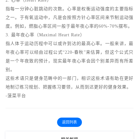
2. 心率（Heart Rate）
指每一分钟心脏跳动的次数。心率是权衡运动强度的主要指标
之一。于有氧运动中，凡是会按照方针心率区间来节制运动强
度。例如，燃脂心率区间一般于最年夜心率的60%-70%摆布。
3. 最年夜心率（Maximal Heart Rate）
指人体于运动历程中可以或许到达的最高心率。一般来讲，最
年夜心率可以经由过程公式“220-春秋”来估算，但这个公式只
是一个年夜致的预计，现实最年夜心率会因个别差异而有所差
别。
这些术语只是健身范畴中的一部门，相识这些术语有助在更好
地制订练习规划、把握练习要领，从而到达更好的健身效果。
-菠菜平台
返回列表