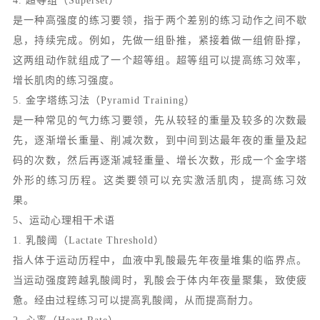
4. 超等组（Superset）
是一种高强度的练习要领，指于两个差别的练习动作之间不歇
息，持续完成。例如，先做一组卧推，紧接着做一组俯卧撑，
这两组动作就组成了一个超等组。超等组可以提高练习效率，
增长肌肉的练习强度。
5. 金字塔练习法（Pyramid Training）
是一种常见的气力练习要领，先从较轻的重量及较多的次数最
先，逐渐增长重量、削减次数，到中间到达最年夜的重量及起
码的次数，然后再逐渐减轻重量、增长次数，形成一个金字塔
外形的练习历程。这类要领可以充实激活肌肉，提高练习效
果。
5、运动心理相干术语
1. 乳酸阈（Lactate Threshold）
指人体于运动历程中，血液中乳酸最先年夜量堆集的临界点。
当运动强度跨越乳酸阈时，乳酸会于体内年夜量聚集，致使疲
惫。经由过程练习可以提高乳酸阈，从而提高耐力。