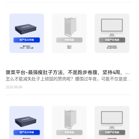
菠菜平台-最强瘦肚子方法，不是跑步卷腹，坚持4周，干掉内脏脂肪！
怎么才能减失肚子上顽固的赘肉呢？腰围过年夜，可能不仅是皮下脂肪过多的缘故原由，很年夜概率是内脏脂肪也超标了。想要减失肚子上的赘肉，不是卷腹，也不是跑步。卷腹属在腹部无氧运动，没法针对于性减失腹部脂肪，
2026.08.06