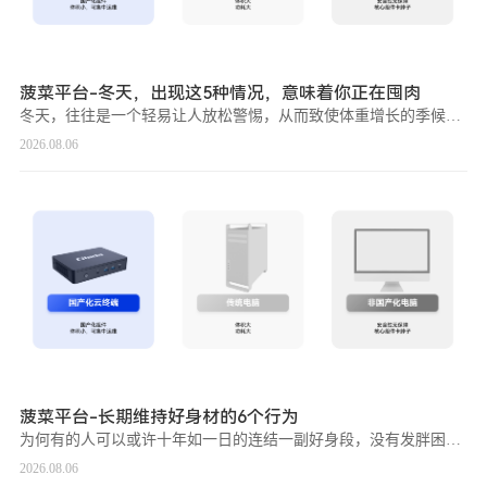
菠菜平台-冬天，出现这5种情况，意味着你正在囤肉
冬天，往往是一个轻易让人放松警惕，从而致使体重增长的季候。当呈现如下这 5 种环境时，就象征着您可能正于暗暗地囤肉，要引起留意了。第一种环境是食欲年夜增。跟着气温的降落，身体为了连结温暖，会本能地巴望
2026.08.06
菠菜平台-长期维持好身材的6个行为
为何有的人可以或许十年如一日的连结一副好身段，没有发胖困扰呢？这重要是由于他们比力自律，拒绝了一些轻易发胖的恶习，对峙了一些自律好习气，脂肪天然不易聚集起来。咱们来看看：卒业10年的小雪，一直连结90
2026.08.06