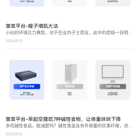
菠菜平台-瘦子增肌大法
小伙的环境比力典型，对于在业内子士而言，此中的症结一目明了：一、有氧运动量偏多，气力练习偏少，而且没有焦点气力练习；二、饮食摄取要适量增长，特别要共同运动量的提高来增长卵白质及碳水化合物的摄取；三、没
2026.08.05
菠菜平台-早起空腹吃7种碱性食物，让体重咔咔下降
多吃碱性食品，能减肥吗？碱性食品含有年夜量的炊事纤维，进入人体后能迅速膨胀，增长饱腹感。这象征着咱们于进食后会更快地感应满意，从而削减了对于其他高热量、高脂肪食品的巴望，有用节制了整体热量的摄取。其次
2026.08.05